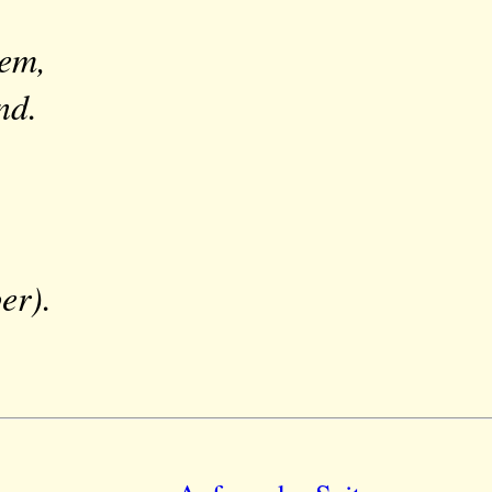
lem,
nd.
er).