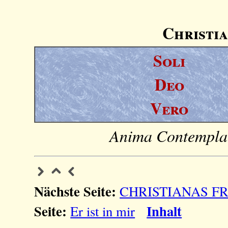
Christia
Soli
Deo
Vero
Anima Contemplati
Nächste Seite:
CHRISTIANAS F
Seite:
Inhalt
Er ist in mir