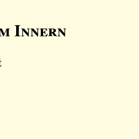
im Innern
t